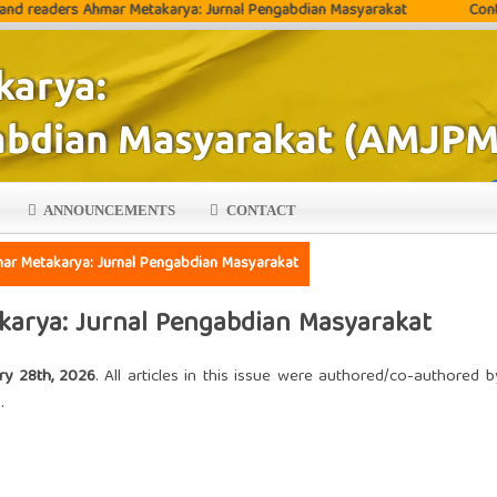
 Ahmar Metakarya: Jurnal Pengabdian Masyarakat
Contact: M. Ibra
ANNOUNCEMENTS
CONTACT
hmar Metakarya: Jurnal Pengabdian Masyarakat
akarya: Jurnal Pengabdian Masyarakat
ry 28th, 2026
. All articles in this issue were authored/co-authored 
).