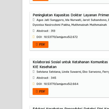
Peningkatan Kapasitas Dokter Layanan Primer
Agus Jati Sunggoro, Ida Nurwati, Jarot Subandono, 
Dyonisa Nasirochmi Pakha, Muthmainah Muthmainah
Abstract :
313
DOI : 10.53770/amjpm.v5i2.672
PDF
Kolaborasi Sosial untuk Ketahanan Komunita
KIE Kesehatan
Selviana Selviana, Linda Suwarni, Eko Sarwono, Ferr
Abstract :
345
DOI : 10.53770/amjpm.v5i2.664
PDF