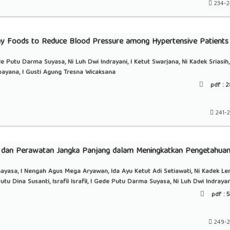
234-
y Foods to Reduce Blood Pressure among Hypertensive Patients 
Gede Putu Darma Suyasa, Ni Luh Dwi Indrayani, I Ketut Swarjana, Ni Kadek Sriasih,
payana, I Gusti Agung Tresna Wicaksana
pdf :
2
241-
if dan Perawatan Jangka Panjang dalam Meningkatkan Pengetahua
ayasa, I Nengah Agus Mega Aryawan, Ida Ayu Ketut Adi Setiawati, Ni Kadek Len
utu Dina Susanti, Israfil Israfil, I Gede Putu Darma Suyasa, Ni Luh Dwi Indrayan
pdf :
5
249-