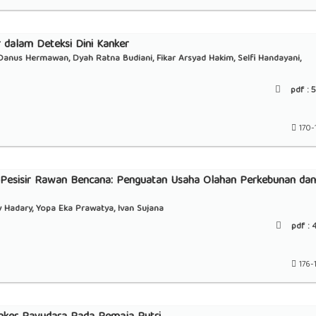
 dalam Deteksi Dini Kanker
Danus Hermawan, Dyah Ratna Budiani, Fikar Arsyad Hakim, Selfi Handayani,
pdf :
5
170-
s Pesisir Rawan Bencana: Penguatan Usaha Olahan Perkebunan dan
y Hadary, Yopa Eka Prawatya, Ivan Sujana
pdf :
4
176-