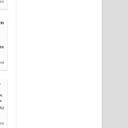
240
in
86
248
n
i,
i
52
256