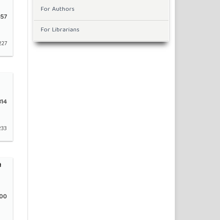
For Authors
57
For Librarians
227
14
233
n
00