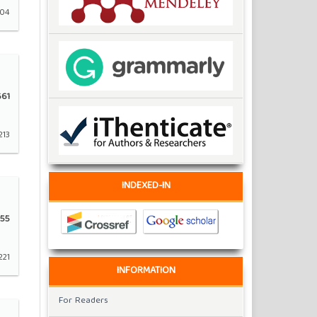
204
61
213
INDEXED-IN
55
221
INFORMATION
For Readers