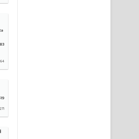
ta
83
264
19
271
l