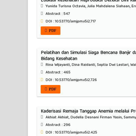
Edukasi Kesehatan Reproduksi Deteksi Dini K
Yunida Turisna Octavia, Julia Mahdalena Siahaan, Er
Abstract :
547
DOI : 10.53770/amjpm.v5i2.717
PDF
Pelatihan dan Simulasi Siaga Bencana Banjir
Bidang Kesehatan
Rina Wijayanti, Dina Raidanti, Septia Dwi Lestari, Wa
Abstract :
465
DOI : 10.53770/amjpm.v5i2.726
PDF
Kaderisasi Remaja Tanggap Anemia melalui Pr
Akhiat Akhiat, Dudella Desnani Firman Yasin, Sammy 
Abstract :
296
DOI : 10.53770/amjpm.v5i2.425