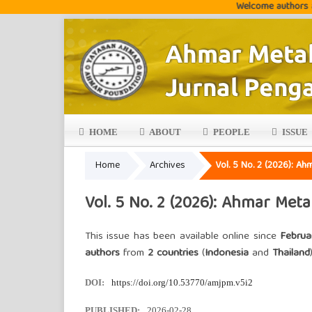
Welcome authors and readers
HOME
ABOUT
PEOPLE
ISSUE
Home
Archives
Vol. 5 No. 2 (2026): A
Vol. 5 No. 2 (2026): Ahmar Met
This issue has been available online since
Februa
authors
from
2 countries
(
Indonesia
and
Thailand
DOI:
https://doi.org/10.53770/amjpm.v5i2
PUBLISHED:
2026-02-28