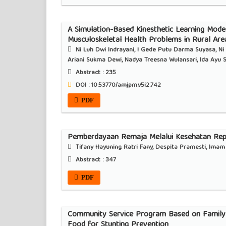
A Simulation-Based Kinesthetic Learning Mode
Musculoskeletal Health Problems in Rural Are
Ni Luh Dwi Indrayani, I Gede Putu Darma Suyasa, Ni Lu
Ariani Sukma Dewi, Nadya Treesna Wulansari, Ida Ayu 
Abstract :
235
DOI : 10.53770/amjpm.v5i2.742
PDF
Pemberdayaan Remaja Melalui Kesehatan Rep
Tifany Hayuning Ratri Fany, Despita Pramesti, Imam A
Abstract :
347
PDF
Community Service Program Based on Family
Food for Stunting Prevention