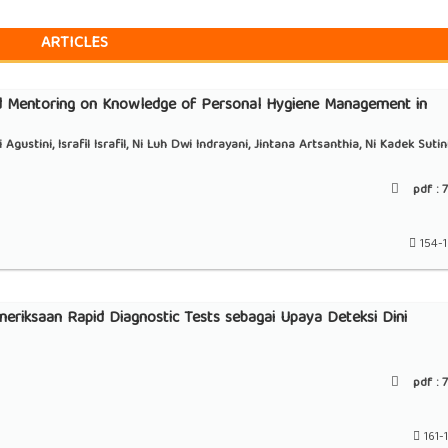
ARTICLES
d Mentoring on Knowledge of Personal Hygiene Management in
stini, Israfil Israfil, Ni Luh Dwi Indrayani, Jintana Artsanthia, Ni Kadek Sutini
pdf :
7
154-
eriksaan Rapid Diagnostic Tests sebagai Upaya Deteksi Dini
pdf :
7
161-