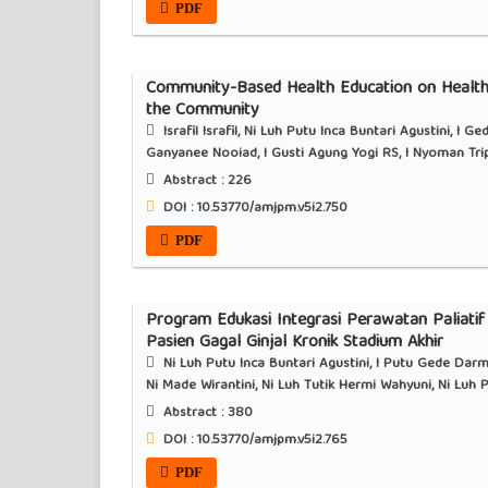
PDF
Community-Based Health Education on Health
the Community
Israfil Israfil, Ni Luh Putu Inca Buntari Agustini, I 
Ganyanee Nooiad, I Gusti Agung Yogi RS, I Nyoman Tri
Abstract :
226
DOI : 10.53770/amjpm.v5i2.750
PDF
Program Edukasi Integrasi Perawatan Paliat
Pasien Gagal Ginjal Kronik Stadium Akhir
Ni Luh Putu Inca Buntari Agustini, I Putu Gede Darm
Ni Made Wirantini, Ni Luh Tutik Hermi Wahyuni, Ni Luh P
Abstract :
380
DOI : 10.53770/amjpm.v5i2.765
PDF