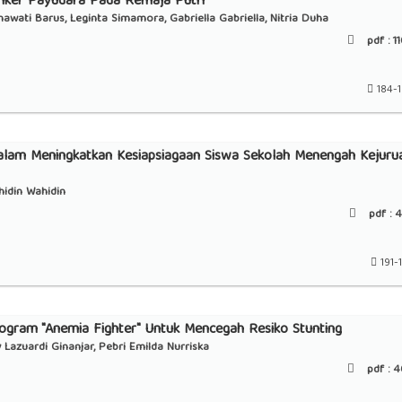
anker Payudara Pada Remaja Putri
nawati Barus, Leginta Simamora, Gabriella Gabriella, Nitria Duha
pdf :
11
184-
 dalam Meningkatkan Kesiapsiagaan Siswa Sekolah Menengah Kejuru
hidin Wahidin
pdf :
4
191-
ogram "Anemia Fighter" Untuk Mencegah Resiko Stunting
Lazuardi Ginanjar, Pebri Emilda Nurriska
pdf :
4