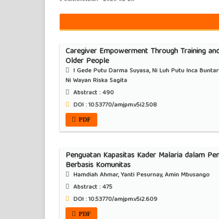
Caregiver Empowerment Through Training an
Older People
I Gede Putu Darma Suyasa, Ni Luh Putu Inca Buntari Agu
Ni Wayan Riska Sagita
Abstract :
490
DOI : 10.53770/amjpm.v5i2.508
PDF
Penguatan Kapasitas Kader Malaria dalam Pem
Berbasis Komunitas
Hamdiah Ahmar, Yanti Pesurnay, Amin Mbusango
Abstract :
475
DOI : 10.53770/amjpm.v5i2.609
PDF