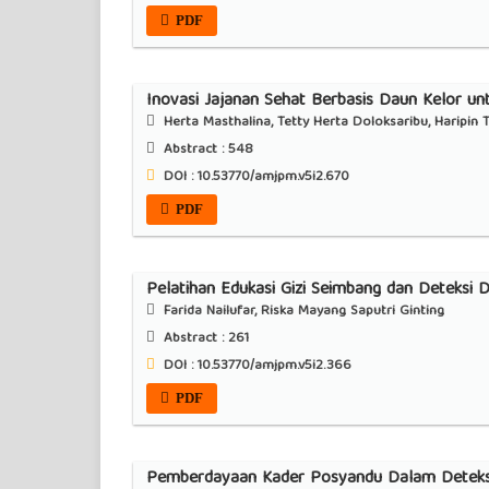
PDF
Inovasi Jajanan Sehat Berbasis Daun Kelor u
Herta Masthalina, Tetty Herta Doloksaribu, Haripin 
Abstract :
548
DOI : 10.53770/amjpm.v5i2.670
PDF
Pelatihan Edukasi Gizi Seimbang dan Deteksi 
Farida Nailufar, Riska Mayang Saputri Ginting
Abstract :
261
DOI : 10.53770/amjpm.v5i2.366
PDF
Pemberdayaan Kader Posyandu Dalam Deteksi 