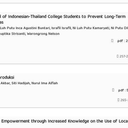
l of Indonesian-Thailand College Students to Prevent Long-Term
as
h Putu Inca Agustini Buntari, Israfil Israfil, Ni Luh Putu Kamaryati, Ni Putu Di
Suptika Strisanti, Warongrong Nelson
pdf :
2
257-
roduksi
kbar, Siti Hadijah, Nurul Ima Alfiah
pdf :
5
265-
 Empowerment through Increased Knowledge on the Use of Loca