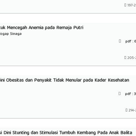
197-
ntuk Mencegah Anemia pada Remaja Putri
Togap Sinaga
pdf :
6
205-
Dini Obesitas dan Penyakit Tidak Menular pada Kader Kesehatan
pdf :
3
214-
Dini Stunting dan Stimulasi Tumbuh Kembang Pada Anak Balita