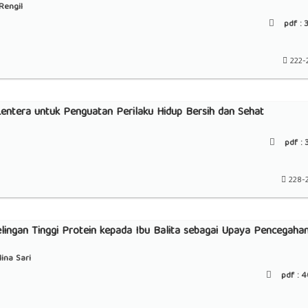
Rengil
pdf :
3
222-
entera untuk Penguatan Perilaku Hidup Bersih dan Sehat
pdf :
3
228-
lingan Tinggi Protein kepada Ibu Balita sebagai Upaya Pencegaha
ina Sari
pdf :
4