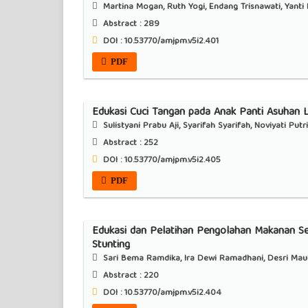
Martina Mogan, Ruth Yogi, Endang Trisnawati, Yanti 
Abstract :
289
DOI : 10.53770/amjpm.v5i2.401
PDF
Edukasi Cuci Tangan pada Anak Panti Asuhan L
Sulistyani Prabu Aji, Syarifah Syarifah, Noviyati Putri
Abstract :
252
DOI : 10.53770/amjpm.v5i2.405
PDF
Edukasi dan Pelatihan Pengolahan Makanan Se
Stunting
Sari Bema Ramdika, Ira Dewi Ramadhani, Desri Maul
Abstract :
220
DOI : 10.53770/amjpm.v5i2.404